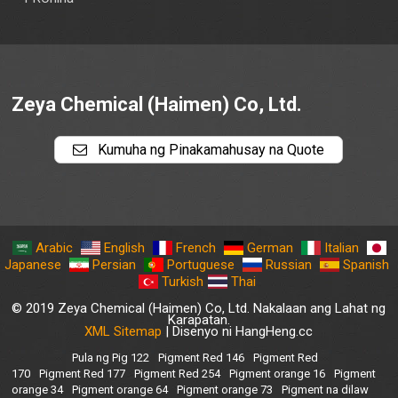
Zeya Chemical (Haimen) Co, Ltd.
Kumuha ng Pinakamahusay na Quote
Arabic
English
French
German
Italian
Japanese
Persian
Portuguese
Russian
Spanish
Turkish
Thai
© 2019 Zeya Chemical (Haimen) Co, Ltd. Nakalaan ang Lahat ng
Karapatan.
XML Sitemap
| Disenyo ni HangHeng.cc
Pula ng Pig 122
Pigment Red 146
Pigment Red
170
Pigment Red 177
Pigment Red 254
Pigment orange 16
Pigment
orange 34
Pigment orange 64
Pigment orange 73
Pigment na dilaw