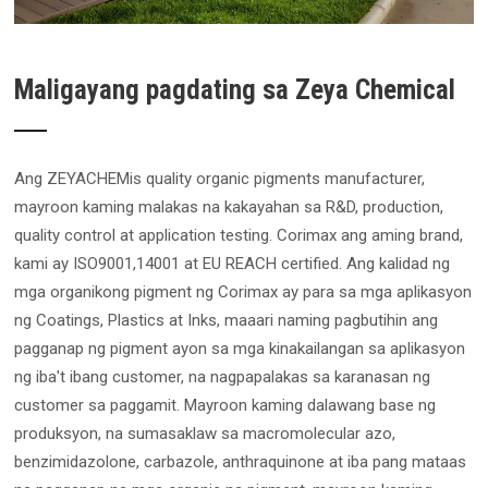
Maligayang pagdating sa Zeya Chemical
Ang ZEYACHEMis quality organic pigments manufacturer,
mayroon kaming malakas na kakayahan sa R&D, production,
quality control at application testing. Corimax ang aming brand,
kami ay ISO9001,14001 at EU REACH certified. Ang kalidad ng
mga organikong pigment ng Corimax ay para sa mga aplikasyon
ng Coatings, Plastics at Inks, maaari naming pagbutihin ang
pagganap ng pigment ayon sa mga kinakailangan sa aplikasyon
ng iba't ibang customer, na nagpapalakas sa karanasan ng
customer sa paggamit. Mayroon kaming dalawang base ng
produksyon, na sumasaklaw sa macromolecular azo,
benzimidazolone, carbazole, anthraquinone at iba pang mataas